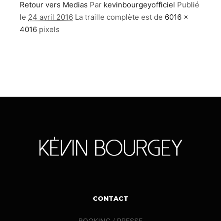
Retour vers Medias
Par
kevinbourgeyofficiel
Publié
le
24 avril 2016
La traille complète est de
6016 ×
4016
pixels
CONTACT
BOOKING / PRESSE