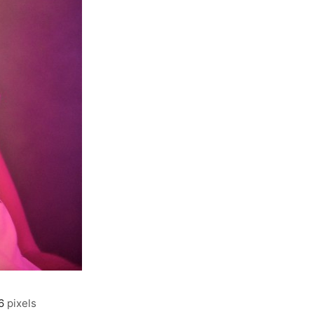
6
pixels