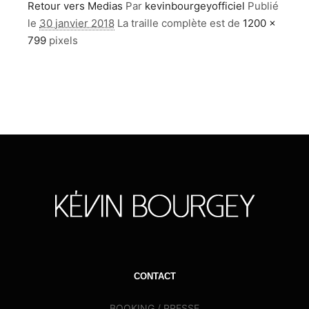
Retour vers Medias
Par
kevinbourgeyofficiel
Publié
le
30 janvier 2018
La traille complète est de
1200 ×
799
pixels
CONTACT
BOOKING / PRESSE